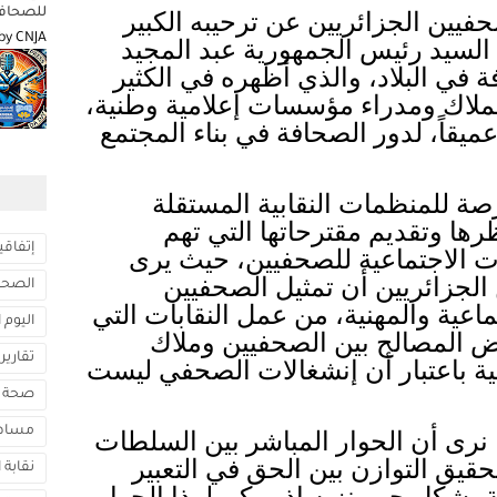
للصحافة
ين الجزائريين عن ترحيبه الكبير
by
CNJA
 السيد رئيس الجمهورية عبد المجيد
ة في البلاد، والذي أظهره في الكثير
بملاك ومدراء مؤسسات إعلامية وطنية،
ميقاً، لدور الصحافة في بناء المجتمع
صة للمنظمات النقابية المستقلة
ها وتقديم مقترحاتها التي تهم
إتفاقي
ت الاجتماعية للصحفيين، حيث يرى
لجزائريين أن تمثيل الصحفيين
الصحاف
ماعية والمهنية، من عمل النقابات التي
اليوم 
 المصالح بين الصحفيين وملاك
تقارير
ة باعتبار أن إنشغالات الصحفي ليست
صحة
مساه
نرى أن الحوار المباشر بين السلطات
يق التوازن بين الحق في التعبير
نقابة 
بشكل حر ونزيه إذ يمكن لهذا الحوار